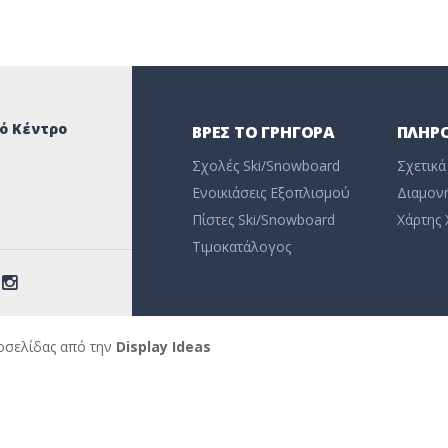
ό Κέντρο
ΒΡΕΣ ΤΟ ΓΡΉΓΟΡΑ
ΠΛΗΡ
Σχολές Ski/Snowboard
Σχετικά
Ενοικιάσεις Εξοπλισμού
Διαμον
Πίστες Ski/Snowboard
Χάρτης
Τιμοκατάλογος
οσελίδας από την
Display Ideas