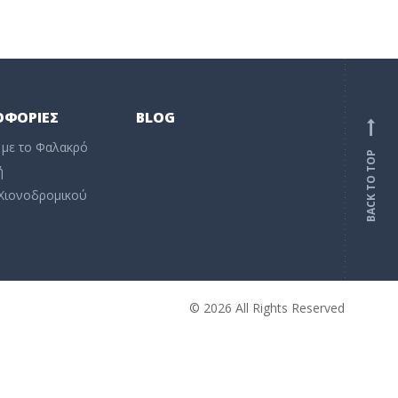
ΟΦΟΡΊΕΣ
BLOG
 με το Φαλακρό
BACK TO TOP
ή
 Χιονοδρομικού
© 2026 All Rights Reserved